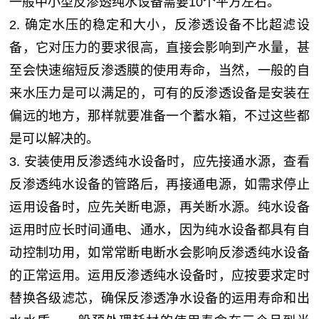
一般中小型反渗透纯水设备需要
10
个平方左右。
2.
确定水压的稳定和大小，反渗透设备不比超滤设
备，它对压力的要求很高，直接会影响到产水量，甚
至会快速缩短反渗透膜的使用寿命，当然，一般的自
来水压力是可以满足的，可有的反渗透设备是安装在
偏远的地方，那样就要准备一个蓄水箱，不过这些都
是可以解决的。
3.
安装使用反渗透纯水设备时，应先接通水源，查看
反渗透纯水设备的管路后，再接通电源，如需求停止
运用设备时，应先关断电源，再关断水源。纯水设备
运用时应长时间通电、通水，因为纯水设备都具有自
动控制功用，如常常断电断水会影响反渗透纯水设备
的正常运用。运用反渗透纯水设备时，应按要求定时
替换各级滤芯，确保反渗透净水设备的运用寿命和出