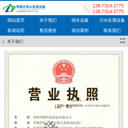
138-7314-2775
138-7314-2775
网站首页
关于我们
纯水设备
污水处理设备
新闻动态
售后服务
成功案例
联系我们
关于我们