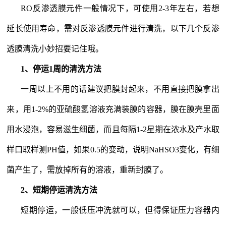
RO反渗透膜
元件一般情况下，可使用
2-3
年左右，若想
延长使用寿命，需对反渗透膜元件进行清洗，以下几个反渗
透膜清洗小妙招要记住哦
。
1
、停运
1
周的清洗方法
一周以上不用的话建议把膜封起来，不用直接把膜拿出
来，用
1-2%
的亚硫酸氢溶液充满装膜的容器，膜在膜壳里面
用水浸泡，容易滋生细菌，而且每隔
1-2
星期在浓水及产水取
样口取样测
PH
值，如果
0.5
的变动，说明
NaHSO3
变化，有细
菌产生了，需放掉所有的溶液，重新封膜了。
2
、短期停运清洗方法
短期停运，一般低压冲洗就可以，但得保证压力容器内