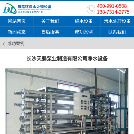
400-991-0508
138-7314-2775
网站首页
关于我们
纯水设备
污水处理设备
新闻动态
售后服务
成功案例
联系我们
成功案例
长沙天鹏泵业制造有限公司净水设备