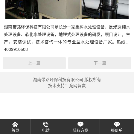
湖南带路环保科技有限公司是长沙一家集污水处理设备、反渗透纯水
处理设备、软化水处理设备，地埋式处理设备的研发，项目设计，生
产，安装调试，技术咨询一体的专业型水处理设备厂家。热线：
4009910508
上一篇
下一篇
湖南带路环保科技有限公司 版权所有
技术支持：
竞网智赢
首页
电话
获取方案
报价单