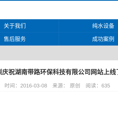
关于我们
纯水设备
售后服务
成功案例
烈庆祝湖南带路环保科技有限公司网站上线
时间：2016-03-08
来源： 原创
阅读：
635