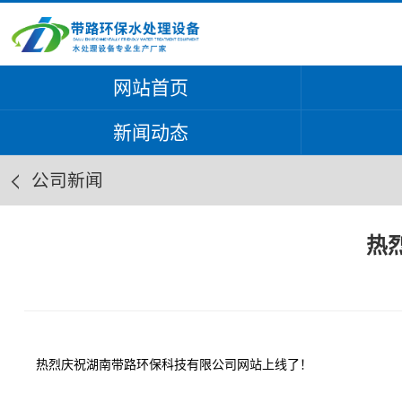
网站首页
新闻动态
公司新闻
热
热烈庆祝湖南带路环保科技有限公司网站上线了！