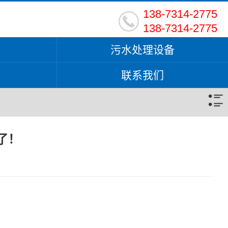
138-7314-2775
138-7314-2775
污水处理设备
联系我们
了！