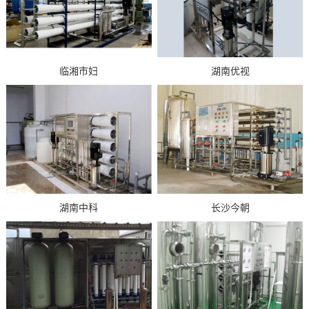
临湘市妇
湖南优视
湖南中科
长沙今朝